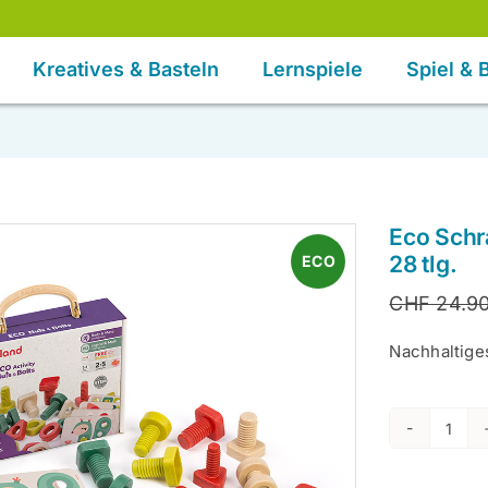
Kreatives & Basteln
Lernspiele
Spiel &
Eco Sch
28 tlg.
ECO
CHF
24.9
Nachhaltig
Eco
Schr
28