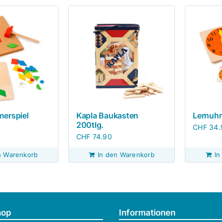
erspiel
Kapla Baukasten
Lernuhr
200tlg.
CHF
34.
CHF
74.90
n Warenkorb
In den Warenkorb
In
hop
Informationen