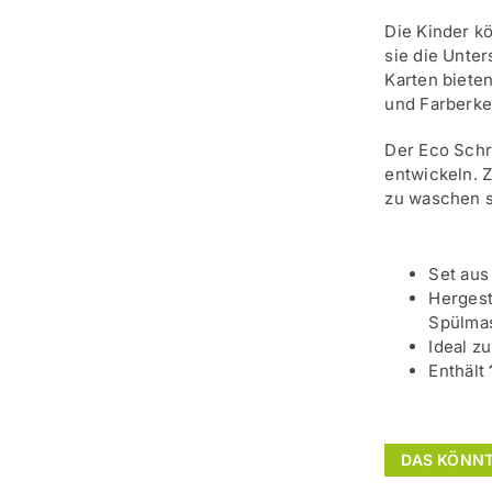
Die Kinder k
sie die Unte
Karten bieten
und Farberke
Der Eco Schr
entwickeln. 
zu waschen s
Set aus
Hergest
Spülma
Ideal z
Enthält
DAS KÖNNT