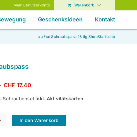
Mein Benutzerkonto
Warenkorb
 Bewegung
Geschenksideen
Kontakt
»
»
Eco Schraubspass 28 tlg.
Shop
Startseite
raubspass
0
CHF
17.40
es Schraubenset
inkl. Aktivitätskarten
In den Warenkorb
aubspass