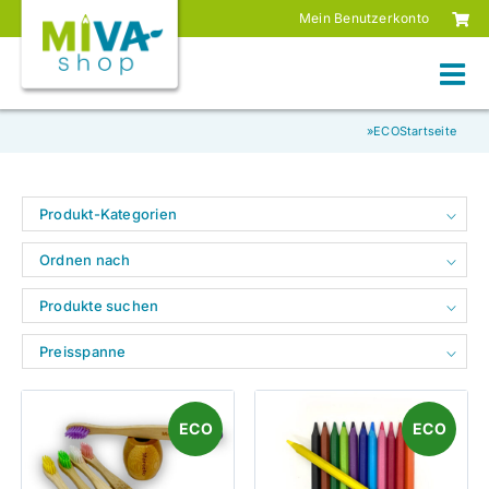
Skip
Mein Benutzerkonto
to
content
»
ECO
Startseite
Produkt-Kategorien
Ordnen nach
Produkte suchen
Preisspanne
ECO
ECO