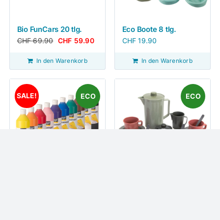
Bio FunCars 20 tlg.
Eco Boote 8 tlg.
CHF
69.90
CHF
59.90
CHF
19.90
In den Warenkorb
In den Warenkorb
SALE!
ECO
ECO
CREALL Fingerfarben
Eco Kaffeeservice
10er-Set
17 tlg.
CHF
69.00
CHF
64.90
CHF
19.90