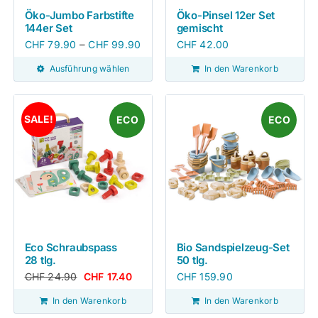
Öko-Jumbo Farbstifte
Öko-Pinsel 12er Set
144er Set
gemischt
–
CHF
79.90
CHF
99.90
CHF
42.00
Ausführung wählen
In den Warenkorb
SALE!
ECO
ECO
Eco Schraubspass
Bio Sandspielzeug-Set
28 tlg.
50 tlg.
CHF
24.90
CHF
17.40
CHF
159.90
In den Warenkorb
In den Warenkorb