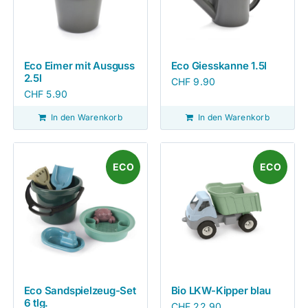
Eco Eimer mit Ausguss
Eco Giesskanne 1.5l
2.5l
CHF
9.90
CHF
5.90
In den Warenkorb
In den Warenkorb
ECO
ECO
Eco Sandspielzeug-Set
Bio LKW-Kipper blau
6 tlg.
CHF
22.90