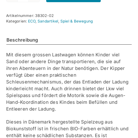
LKW-
Kipper
Artikelnummer:
3B302-02
braun
Kategorien:
ECO
,
Sandartikel
,
Spiel & Bewegung
Menge
Beschreibung
Mit diesem grossen Lastwagen können Kinder viel
Sand oder andere Dinge transportieren, die sie auf
ihren Abenteuern in der Natur benötigen. Der Kipper
verfügt über einen praktischen
Schleusenmechanismus, der das Entladen der Ladung
kinderleicht macht. Auch drinnen bietet der Lkw viel
Spielspass und fördert die Motorik sowie die Augen-
Hand-Koordination des Kindes beim Befüllen und
Entleeren der Ladung.
Dieses in Dänemark hergestellte Spielzeug aus
Biokunststoff ist in frischen BIO-Farben erhältlich und
enthält keine schädlichen Substanzen. Es ist